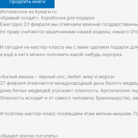
Продлить книги
Интересное из бумаги.ru
«Бравый солдат». Коробочка для подарка
Ежегодно 23 февраля мы отмечаем важный государственный 
по праву считаются защитниками нашей родины, нашего Оте
И сегодня на мастер-классе мы с вами сделаем подарок для
а ещё в него можно положить какой-нибудь сюрприз.
«Белый мишка – чёрный нос, любит зиму и мороз»
27 февраля отмечается международный день белого медвед
дому белых медведей угрожает опасность. Арктические льд
Опасность исходит и от самого человека: браконьерство, з
И поэтому мастер-класс посвящаем этим милым мишкам. Пу
«Вышел зонтик погулять»