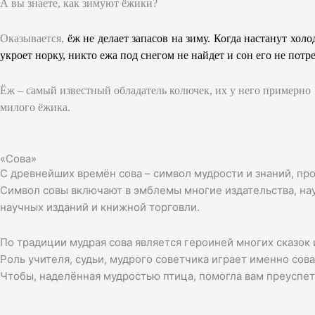
А вы знаете, как зимуют ёжики?
Оказывается,
ёж не делает запасов на зиму. Когда настанут хо
укроет норку, никто ежа под снегом не найдет и сон его не потр
Ёж – самый известный обладатель колючек, их у него примерно 1
милого ёжика.
«Сова»
С древнейших времён сова – символ мудрости и знаний, пр
Символ совы включают в эмблемы многие издательства, нау
научных изданий и книжной торговли.
По традиции мудрая сова является героиней многих сказок 
Роль учителя, судьи, мудрого советчика играет именно сова
Чтобы, наделённая мудростью птица, помогла вам преуспет