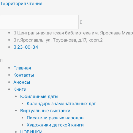
Перейти
Меню
Меню
Территория чтения
к
содержимому
Центральная детская библиотека им. Ярослава Муд
г.Ярославль, ул. Труфанова, д.17, корп.2
23-00-34
Главная
Контакты
Анонсы
Книги
Юбилейные даты
Календарь знаменательных дат
Виртуальные выставки
Писатели разных народов
Художники детской книги
НОВИНКИ