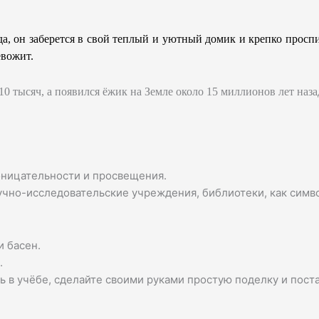
лода, он заберется в свой теплый и уютный домик и крепко прос
евожит.
0 тысяч, а появился ёжик на Земле около 15 миллионов лет наза
оницательности и просвещения.
чно-исследовательские учреждения, библиотеки, как симво
и басен.
.
ь в учёбе, сделайте своими руками простую поделку и пост