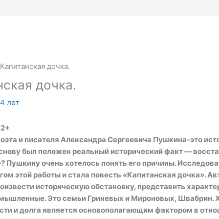
 Капитанская дочка.
нская дочка.
14 лет
12+
оэта и писателя Александра Сергеевича Пушкина-это ист
основу был положен реальный исторический факт — восста
е? Пушкину очень хотелось понять его причины. Исследова
ом этой работы и стала повесть «Капитанская дочка». Ав
роизвести историческую обстановку, представить характер
ышленные. Это семьи Гриневых и Мироновых, Швабрин. Х
сти и долга является основополагающим фактором в отно