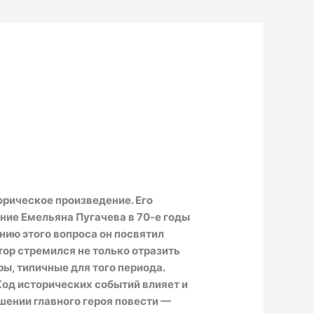
орическое произведение. Его
ние Емельяна Пугачева в 70-е годы
нию этого вопроса он посвятил
тор стремился не только отразить
ы, типичные для того периода.
од исторических событий влияет и
шении главного героя повести —