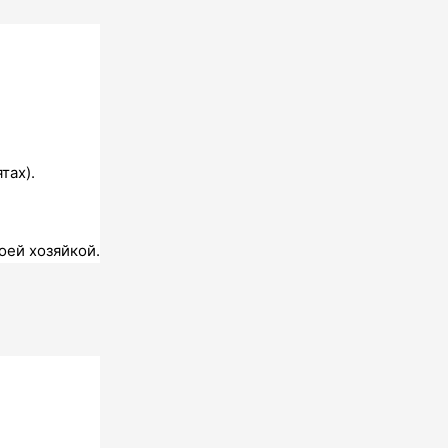
тах).
оей хозяйкой.