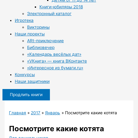
Детям от 11 до 14 лет
Книги-юбиляры 2018
Электронный каталог
Игротека
Викторины
Наши проекты
ARt-приключение
Библиовечер
«Календарь весёлых дат»
«VКнига» — книга ВКонтакте
«Интересное из бумаги.ru»
Конкурсы
Наши защитники
Продлить книги
Главная
2017
Январь
Посмотрите какие котята
Посмотрите какие котята
Для дошкольников