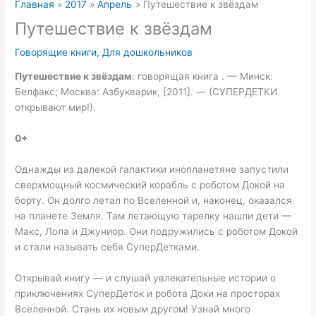
Главная
2017
Апрель
Путешествие к звёздам
Путешествие к звёздам
Говорящие книги
,
Для дошкольников
Путешествие к звёздам
: говорящая книга . — Минск:
Белфакс; Москва: Азбукварик, [2011]. — (СУПЕРДЕТКИ
открывают мир!).
0+
Однажды из далекой галактики инопланетяне запустили
сверхмощный космический корабль с роботом Докой на
борту. Он долго летал по Вселенной и, наконец, оказался
на планете Земля. Там летающую тарелку нашли дети —
Макс, Лола и Джуниор. Они подружились с роботом Докой
и стали называть себя СуперДетками.
Открывай книгу — и слушай увлекательные истории о
приключениях СуперДеток и робота Доки на просторах
Вселенной. Стань их новым другом! Узнай много