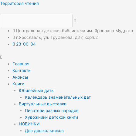
Перейти
Меню
Меню
Территория чтения
к
содержимому
Центральная детская библиотека им. Ярослава Мудрого
г.Ярославль, ул. Труфанова, д.17, корп.2
23-00-34
Главная
Контакты
Анонсы
Книги
Юбилейные даты
Календарь знаменательных дат
Виртуальные выставки
Писатели разных народов
Художники детской книги
НОВИНКИ
Для дошкольников