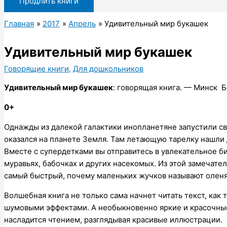
Продлить книги
Главная
2017
Апрель
Удивительный мир букашек
Удивительный мир букашек
Говорящие книги
,
Для дошкольников
Удивительный мир букашек
: говорящая книга. — Минск Б
0+
Однажды из далекой галактики инопланетяне запустили с
оказался на планете Земля. Там летающую тарелку нашли 
Вместе с супердетками вы отправитесь в увлекательное би
муравьях, бабочках и других насекомых. Из этой замечатель
самый быстрый, почему маленьких жучков называют олен
Волшебная книга не только сама начнет читать текст, ка
шумовыми эффектами. А необыкновенно яркие и красочные
насладится чтением, разглядывая красивые иллюстрации.