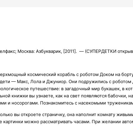
елфакс; Москва: Азбукварик, [2011]. — (СУПЕРДЕТКИ открыв
верхмощный космический корабль с роботом Доком на борту
дети — Макс, Лола и Джуниор. Они подружились с роботом 
ологическое путешествие: в загадочный мир букашек, в кот
ной книжки вы узнаете, как на свет появляются бабочки, на 
ями и носорогами. Познакомитесь с насекомыми труженика
к только вы откроете страничку, она наполнит комнату жив
 картинки можно рассматривать часами. При желании авто