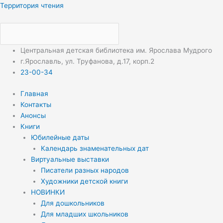
Перейти
Меню
Меню
Территория чтения
к
содержимому
Центральная детская библиотека им. Ярослава Мудрого
г.Ярославль, ул. Труфанова, д.17, корп.2
23-00-34
Главная
Контакты
Анонсы
Книги
Юбилейные даты
Календарь знаменательных дат
Виртуальные выставки
Писатели разных народов
Художники детской книги
НОВИНКИ
Для дошкольников
Для младших школьников