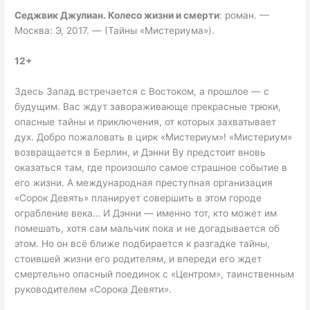
Седжвик Джулиан.
Колесо жизни и смерти
: роман. —
Москва: Э, 2017. — (Тайны «Мистериума»).
12+
Здесь Запад встречается с Востоком, а прошлое — с
будущим. Вас ждут завораживающе прекрасные трюки,
опасные тайны и приключения, от которых захватывает
дух. Добро пожаловать в цирк «Мистериум»! «Мистериум»
возвращается в Берлин, и Дэнни Ву предстоит вновь
оказаться там, где произошло самое страшное событие в
его жизни. А международная преступная организация
«Сорок Девять» планирует совершить в этом городе
ограбление века… И Дэнни — именно тот, кто может им
помешать, хотя сам мальчик пока и не догадывается об
этом. Но он всё ближе подбирается к разгадке тайны,
стоившей жизни его родителям, и впереди его ждет
смертельно опасный поединок с «Центром», таинственным
руководителем «Сорока Девяти».