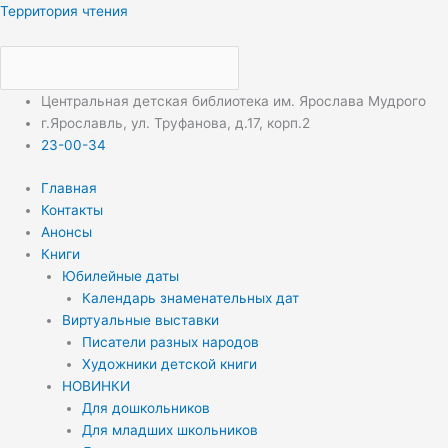
Перейти
Меню
Меню
Территория чтения
к
содержимому
Центральная детская библиотека им. Ярослава Мудрого
г.Ярославль, ул. Труфанова, д.17, корп.2
23-00-34
Главная
Контакты
Анонсы
Книги
Юбилейные даты
Календарь знаменательных дат
Виртуальные выставки
Писатели разных народов
Художники детской книги
НОВИНКИ
Для дошкольников
Для младших школьников