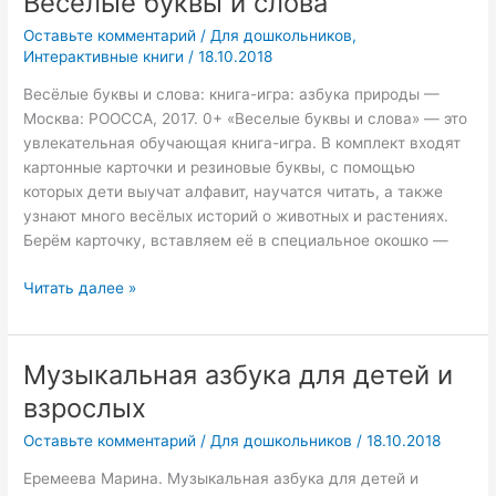
Весёлые буквы и слова
буквы
Оставьте комментарий
/
Для дошкольников
,
и
Интерактивные книги
/
18.10.2018
слова
Весёлые буквы и слова: книга-игра: азбука природы —
Москва: РООССА, 2017. 0+ «Веселые буквы и слова» — это
увлекательная обучающая книга-игра. В комплект входят
картонные карточки и резиновые буквы, с помощью
которых дети выучат алфавит, научатся читать, а также
узнают много весёлых историй о животных и растениях.
Берём карточку, вставляем её в специальное окошко —
Читать далее »
Музыкальная азбука для детей и
Музыкальная
азбука
взрослых
для
Оставьте комментарий
/
Для дошкольников
/
18.10.2018
детей
и
Еремеева Марина. Музыкальная азбука для детей и
взрослых