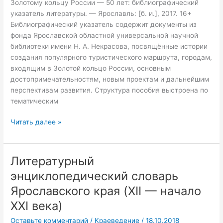
Золотому кольцу России — 50 лет: библиографический
лет
указатель литературы. — Ярославль: [б. и.], 2017. 16+
Библиографический указатель содержит документы из
фонда Ярославской областной универсальной научной
библиотеки имени Н. А. Некрасова, посвящённые истории
создания популярного туристического маршрута, городам,
входящим в Золотой кольцо России, основным
достопримечательностям, новым проектам и дальнейшим
перспективам развития. Структура пособия выстроена по
тематическим
Читать далее »
Литературный
Литературный
энциклопедический
энциклопедический словарь
словарь
Ярославского края (XII — начало
Ярославского
края
XXI века)
(XII
Оставьте комментарий
/
Краеведение
/
18.10.2018