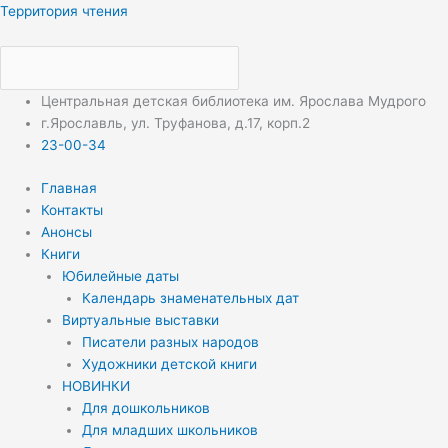
Перейти
Меню
Меню
Территория чтения
к
содержимому
Центральная детская библиотека им. Ярослава Мудрого
г.Ярославль, ул. Труфанова, д.17, корп.2
23-00-34
Главная
Контакты
Анонсы
Книги
Юбилейные даты
Календарь знаменательных дат
Виртуальные выставки
Писатели разных народов
Художники детской книги
НОВИНКИ
Для дошкольников
Для младших школьников