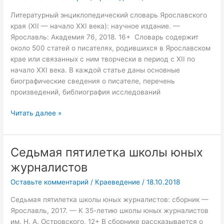
—
начало
Литературный энциклопедический словарь Ярославского
XXI
края (XII — начало XXI века): научное издание. —
века)
Ярославль: Академия 76, 2018. 16+ Словарь содержит
около 500 статей о писателях, родившихся в Ярославском
крае или связанных с ним творчески в период с XII по
начало XXI века. В каждой статье даны основные
биографические сведения о писателе, перечень
произведений, библиография исследований
Читать далее »
Седьмая пятилетка школы юных
Седьмая
пятилетка
журналистов
школы
Оставьте комментарий
/
Краеведение
/
18.10.2018
юных
журналистов
Седьмая пятилетка школы юных журналистов: сборник —
Ярославль, 2017. — К 35-летию школы юных журналистов
им. Н. А. Островского. 12+ В сборнике рассказывается о