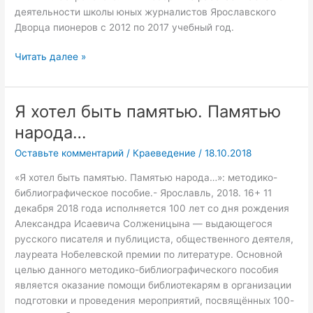
деятельности школы юных журналистов Ярославского
Дворца пионеров с 2012 по 2017 учебный год.
Читать далее »
Я хотел быть памятью. Памятью
Я
хотел
народа…
быть
Оставьте комментарий
/
Краеведение
/
18.10.2018
памятью.
Памятью
«Я хотел быть памятью. Памятью народа…»: методико-
народа…
библиографическое пособие.- Ярославль, 2018. 16+ 11
декабря 2018 года исполняется 100 лет со дня рождения
Александра Исаевича Солженицына — выдающегося
русского писателя и публициста, общественного деятеля,
лауреата Нобелевской премии по литературе. Основной
целью данного методико-библиографического пособия
является оказание помощи библиотекарям в организации
подготовки и проведения мероприятий, посвящённых 100-