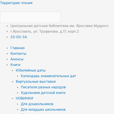
Перейти
Меню
Меню
Территория чтения
к
содержимому
Центральная детская библиотека им. Ярослава Мудрого
г.Ярославль, ул. Труфанова, д.17, корп.2
23-00-34
Главная
Контакты
Анонсы
Книги
Юбилейные даты
Календарь знаменательных дат
Виртуальные выставки
Писатели разных народов
Художники детской книги
НОВИНКИ
Для дошкольников
Для младших школьников