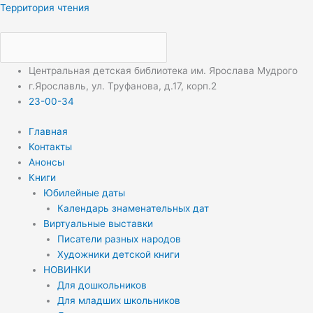
Перейти
Меню
Меню
Территория чтения
к
содержимому
Центральная детская библиотека им. Ярослава Мудрого
г.Ярославль, ул. Труфанова, д.17, корп.2
23-00-34
Главная
Контакты
Анонсы
Книги
Юбилейные даты
Календарь знаменательных дат
Виртуальные выставки
Писатели разных народов
Художники детской книги
НОВИНКИ
Для дошкольников
Для младших школьников