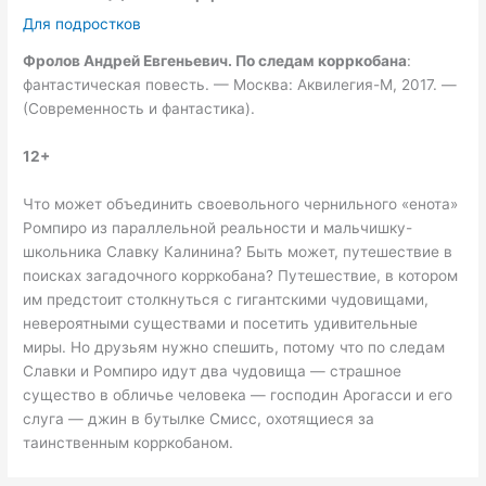
Для подростков
Фролов Андрей Евгеньевич. По следам корркобана
:
фантастическая повесть. — Москва: Аквилегия-М, 2017. —
(Современность и фантастика).
12+
Что может объединить своевольного чернильного «енота»
Ромпиро из параллельной реальности и мальчишку-
школьника Славку Калинина? Быть может, путешествие в
поисках загадочного корркобана? Путешествие, в котором
им предстоит столкнуться с гигантскими чудовищами,
невероятными существами и посетить удивительные
миры. Но друзьям нужно спешить, потому что по следам
Славки и Ромпиро идут два чудовища — страшное
существо в обличье человека — господин Арогасси и его
слуга — джин в бутылке Смисс, охотящиеся за
таинственным корркобаном.