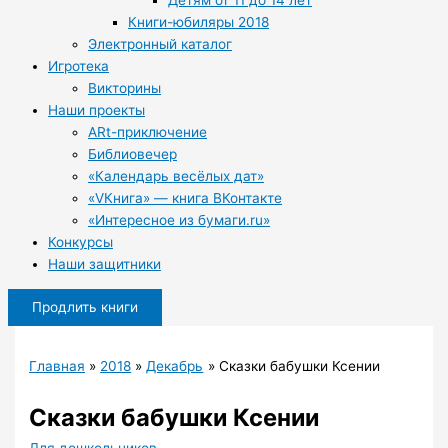
Детям от 11 до 14 лет
Книги-юбиляры 2018
Электронный каталог
Игротека
Викторины
Наши проекты
ARt-приключение
Библиовечер
«Календарь весёлых дат»
«VКнига» — книга ВКонтакте
«Интересное из бумаги.ru»
Конкурсы
Наши защитники
Продлить книги
Главная
2018
Декабрь
Сказки бабушки Ксении
Сказки бабушки Ксении
Для дошкольников