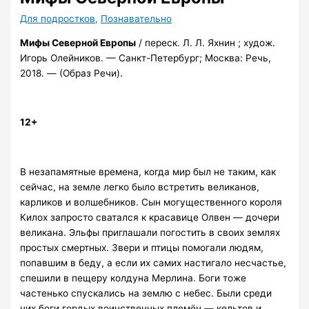
Для подростков
,
Познавательно
Мифы Северной Европы
/ переск. Л. Л. Яхнин ; худож.
Игорь Олейников. — Санкт-Петербург; Москва: Речь,
2018. — (Образ Речи).
12+
В незапамятные времена, когда мир был не таким, как
сейчас, на земле легко было встретить великанов,
карликов и волшебников. Сын могущественного короля
Килох запросто сватался к красавице Олвен — дочери
великана. Эльфы приглашали погостить в своих землях
простых смертных. Звери и птицы помогали людям,
попавшим в беду, а если их самих настигало несчастье,
спешили в пещеру колдуна Мерлина. Боги тоже
частенько спускались на землю с небес. Были среди
них боги гордых воинственных племён — кельтов и