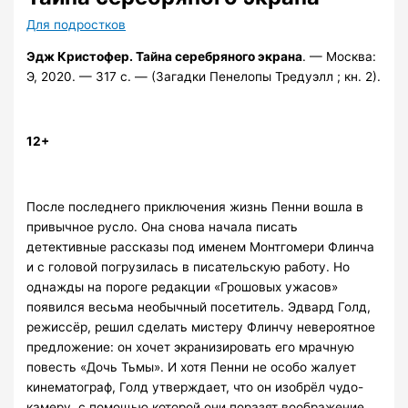
Для подростков
Эдж Кристофер. Тайна серебряного экрана
. — Москва:
Э, 2020. — 317 с. — (Загадки Пенелопы Тредуэлл ; кн. 2).
12+
После последнего приключения жизнь Пенни вошла в
привычное русло. Она снова начала писать
детективные рассказы под именем Монтгомери Флинча
и с головой погрузилась в писательскую работу. Но
однажды на пороге редакции «Грошовых ужасов»
появился весьма необычный посетитель. Эдвард Голд,
режиссёр, решил сделать мистеру Флинчу невероятное
предложение: он хочет экранизировать его мрачную
повесть «Дочь Тьмы». И хотя Пенни не особо жалует
кинематограф, Голд утверждает, что он изобрёл чудо-
камеру, с помощью которой они поразят воображение