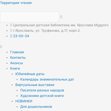
Перейти
Меню
Меню
Территория чтения
к
содержимому
Центральная детская библиотека им. Ярослава Мудрого
г.Ярославль, ул. Труфанова, д.17, корп.2
23-00-34
Главная
Контакты
Анонсы
Книги
Юбилейные даты
Календарь знаменательных дат
Виртуальные выставки
Писатели разных народов
Художники детской книги
НОВИНКИ
Для дошкольников