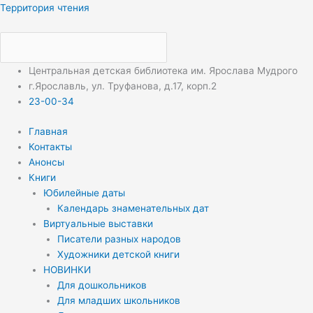
Перейти
Меню
Меню
Территория чтения
к
содержимому
Центральная детская библиотека им. Ярослава Мудрого
г.Ярославль, ул. Труфанова, д.17, корп.2
23-00-34
Главная
Контакты
Анонсы
Книги
Юбилейные даты
Календарь знаменательных дат
Виртуальные выставки
Писатели разных народов
Художники детской книги
НОВИНКИ
Для дошкольников
Для младших школьников