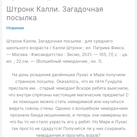
Штронк Калли. Загадочная
посылка
Новинки
Штронк Калли
.
Загадочная посылка : для среднего
школьного возраста / Калли Штронк ; ил. Патрика Фикса.
— Москва : #эксмодетство : Эксмо, 2021. — 105, [1] с. : цв.
ил. ; 22 см. — (Волшебный чемоданчик ; кн. 1).
На день рождения двойняшки Лукас и Мари получили
странную посылку. Оказалось, что их тётя Гундула
прислала им… старый чемодан! Вскоре ребята выяснили,
что внутри спрятаны настоящие магические предметы! С
их помощью можно стать невидимкой или научиться
видеть сквозь стены. Однако о волшебном чемоданчике
прознала банда мошенников, и теперь они намерены во
что бы то ни стало украсть его у ребят. Но Мари и Лукас
так просто не сдадутся! Получится ли у них сохранить
чемоданчик и проучить воров?