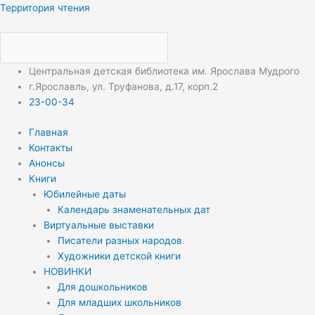
Перейти
Меню
Меню
Территория чтения
к
содержимому
Центральная детская библиотека им. Ярослава Мудрого
г.Ярославль, ул. Труфанова, д.17, корп.2
23-00-34
Главная
Контакты
Анонсы
Книги
Юбилейные даты
Календарь знаменательных дат
Виртуальные выставки
Писатели разных народов
Художники детской книги
НОВИНКИ
Для дошкольников
Для младших школьников