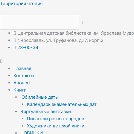
Перейти
Меню
Меню
Территория чтения
к
содержимому
Центральная детская библиотека им. Ярослава Муд
г.Ярославль, ул. Труфанова, д.17, корп.2
23-00-34
Главная
Контакты
Анонсы
Книги
Юбилейные даты
Календарь знаменательных дат
Виртуальные выставки
Писатели разных народов
Художники детской книги
НОВИНКИ