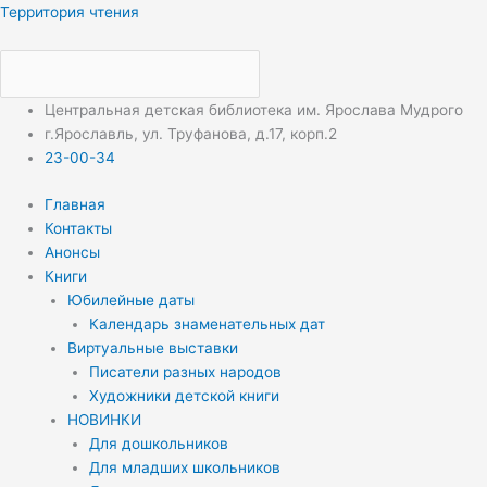
Перейти
Меню
Меню
Территория чтения
к
содержимому
Центральная детская библиотека им. Ярослава Мудрого
г.Ярославль, ул. Труфанова, д.17, корп.2
23-00-34
Главная
Контакты
Анонсы
Книги
Юбилейные даты
Календарь знаменательных дат
Виртуальные выставки
Писатели разных народов
Художники детской книги
НОВИНКИ
Для дошкольников
Для младших школьников