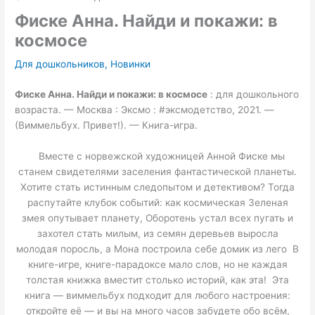
Фиске Анна. Найди и покажи: в
космосе
Для дошкольников
,
Новинки
Фиске Анна.
Найди и покажи: в космосе
: для дошкольного
возраста. — Москва : Эксмо : #эксмодетство, 2021. —
(Виммельбух. Привет!). — Книга-игра.
Вместе с норвежской художницей Анной Фиске мы
станем свидетелями заселения фантастической планеты.
Хотите стать истинным следопытом и детективом? Тогда
распутайте клубок событий: как космическая Зеленая
змея опутывает планету, Оборотень устал всех пугать и
захотел стать милым, из семян деревьев выросла
молодая поросль, а Мона построила себе домик из лего В
книге-игре, книге-парадоксе мало слов, но не каждая
толстая книжка вместит столько историй, как эта! Эта
книга — виммельбух подходит для любого настроения:
откройте её — и вы на много часов забудете обо всём,