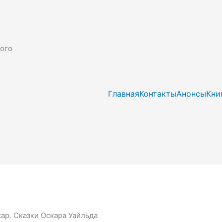
рого
Главная
Контакты
Анонсы
Кни
ар. Сказки Оскара Уайльда