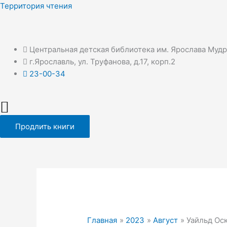
Перейти
Территория чтения
к
содержимому
Центральная детская библиотека им. Ярослава Муд
г.Ярославль, ул. Труфанова, д.17, корп.2
23-00-34
Продлить книги
Главная
2023
Август
Уайльд Оск