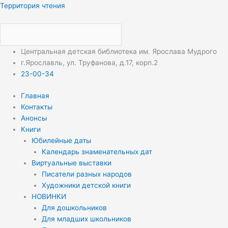
Перейти
Меню
Меню
Территория чтения
к
содержимому
Центральная детская библиотека им. Ярослава Мудрого
г.Ярославль, ул. Труфанова, д.17, корп.2
23-00-34
Главная
Контакты
Анонсы
Книги
Юбилейные даты
Календарь знаменательных дат
Виртуальные выставки
Писатели разных народов
Художники детской книги
НОВИНКИ
Для дошкольников
Для младших школьников