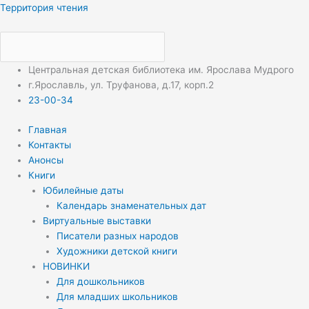
Перейти
Меню
Меню
Территория чтения
к
содержимому
Центральная детская библиотека им. Ярослава Мудрого
г.Ярославль, ул. Труфанова, д.17, корп.2
23-00-34
Главная
Контакты
Анонсы
Книги
Юбилейные даты
Календарь знаменательных дат
Виртуальные выставки
Писатели разных народов
Художники детской книги
НОВИНКИ
Для дошкольников
Для младших школьников