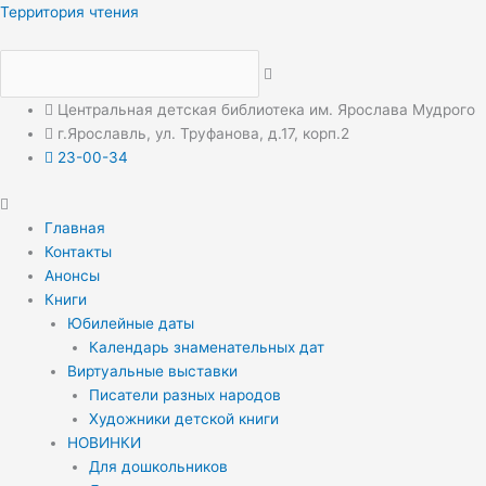
Перейти
Меню
Меню
Территория чтения
к
содержимому
Центральная детская библиотека им. Ярослава Мудрого
г.Ярославль, ул. Труфанова, д.17, корп.2
23-00-34
Главная
Контакты
Анонсы
Книги
Юбилейные даты
Календарь знаменательных дат
Виртуальные выставки
Писатели разных народов
Художники детской книги
НОВИНКИ
Для дошкольников