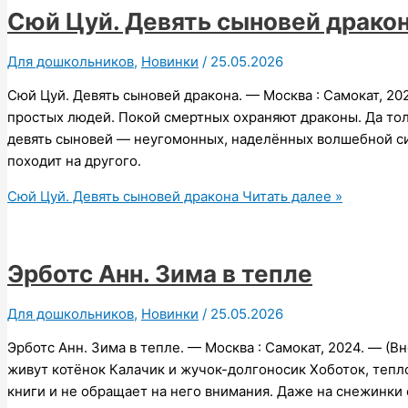
Сюй Цуй. Девять сыновей драко
Для дошкольников
,
Новинки
/
25.05.2026
Сюй Цуй. Девять сыновей дракона. — Москва : Самокат, 20
простых людей. Покой смертных охраняют драконы. Да толь
девять сыновей — неугомонных, наделённых волшебной си
походит на другого.
Сюй Цуй. Девять сыновей дракона
Читать далее »
Эрботс Анн. Зима в тепле
Для дошкольников
,
Новинки
/
25.05.2026
Эрботс Анн. Зима в тепле. — Москва : Самокат, 2024. — (Вн
живут котёнок Калачик и жучок-долгоносик Хоботок, тепло
книги и не обращает на него внимания. Даже на снежинки 