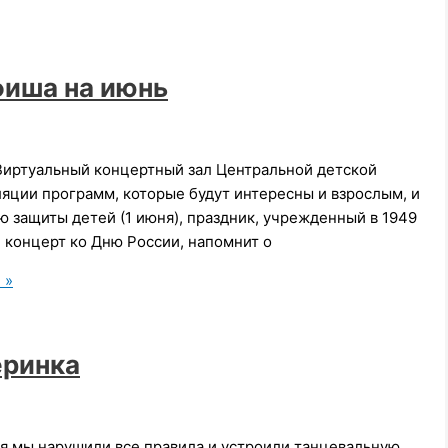
фиша на июнь
 Виртуальный концертный зал Центральной детской
яции программ, которые будут интересны и взрослым, и
ю защиты детей (1 июня), праздник, учрежденный в 1949
й концерт ко Дню России, напомнит о
 »
еринка
ня мы нарушили все правила и устроили танцевальную