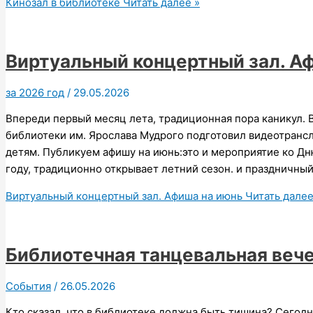
Кинозал в библиотеке
Читать далее »
Виртуальный концертный зал. А
за 2026 год
/
29.05.2026
Впереди первый месяц лета, традиционная пора каникул.
библиотеки им. Ярослава Мудрого подготовил видеотрансл
детям. Публикуем афишу на июнь:это и мероприятие ко Дн
году, традиционно открывает летний сезон. и праздничны
Виртуальный концертный зал. Афиша на июнь
Читать далее
Библиотечная танцевальная веч
События
/
26.05.2026
Кто сказал, что в библиотеке должна быть тишина? Сегод