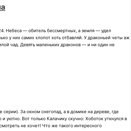
на
24. Небеса — обитель бессмертных, а земля — удел
ко у них самих хлопот хоть отбавляй. У драконьей четы аж
лой чад. Девять маленьких драконов — и ни один не
е серии). За окном снегопад, а в домике на дереве, где
 и уютно. Вот только Калачику скучно: Хоботок уткнулся в
смотреть не хочет! Что же такого интересного