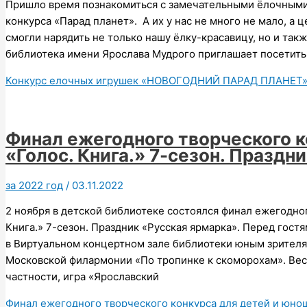
Пришло время познакомиться с замечательными ёлочными
конкурса «Парад планет». А их у нас не много не мало, 
смогли нарядить не только нашу ёлку-красавицу, но и так
библиотека имени Ярослава Мудрого приглашает посетить
Конкурс елочных игрушек «НОВОГОДНИЙ ПАРАД ПЛАНЕТ
Финал ежегодного творческого к
«Голос. Книга.» 7-сезон. Праздн
за 2022 год
/
03.11.2022
2 ноября в детской библиотеке состоялся финал ежегодно
Книга.» 7-сезон. Праздник «Русская ярмарка». Перед гост
в Виртуальном концертном зале библиотеки юным зрител
Московской филармонии «По тропинке к скоморохам». Вес
частности, игра «Ярославский
Финал ежегодного творческого конкурса для детей и юноше