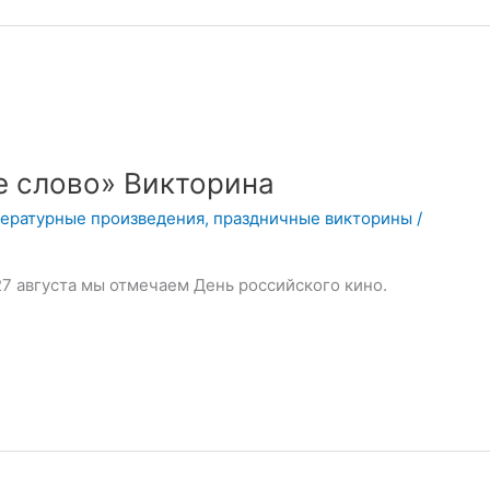
е слово» Викторина
тературные произведения
,
праздничные викторины
/
27 августа мы отмечаем День российского кино.