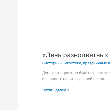
«День
разноцветных
«День разноцветных 
букетов»
Викторина
Викторины
,
Игротека
,
праздничные 
День разноцветных букетов – это тор
и сочность палитры ранней осени.
Читать далее »