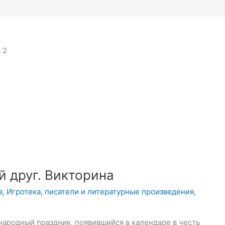
 2
 друг. Викторина
в
,
Игротека
,
писатели и литературные произведения
,
ародный праздник, появившийся в календаре в честь