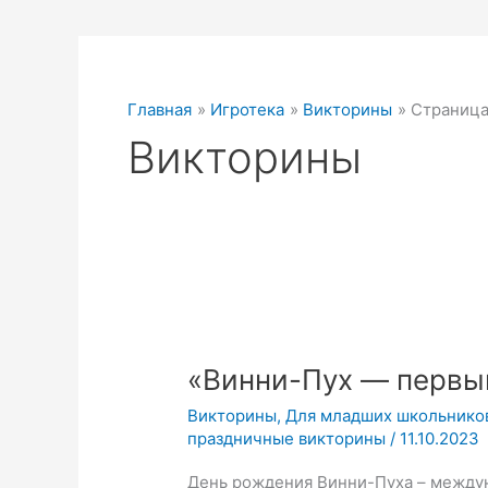
Главная
Игротека
Викторины
Страница
Викторины
«Винни-
Пух
«Винни-Пух — первый
—
первый
Викторины
,
Для младших школьнико
друг.
праздничные викторины
/
11.10.2023
Викторина
День рождения Винни-Пуха – междун