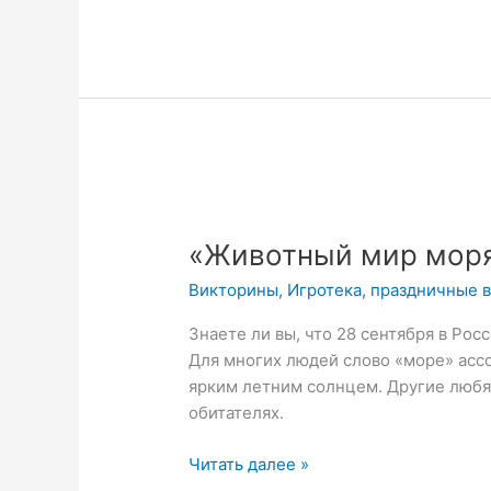
«Животный
мир
«Животный мир моря
моря»
Викторина
Викторины
,
Игротека
,
праздничные 
Знаете ли вы, что 28 сентября в Ро
Для многих людей слово «море» асс
ярким летним солнцем. Другие любя
обитателях.
Читать далее »