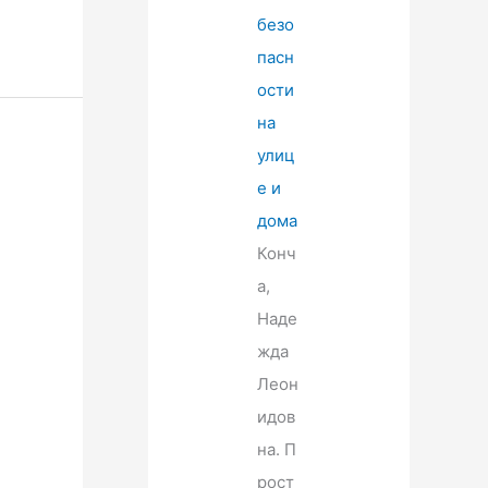
безо
пасн
ости
на
улиц
е и
дома
Конч
а,
Наде
жда
Леон
идов
на. П
рост