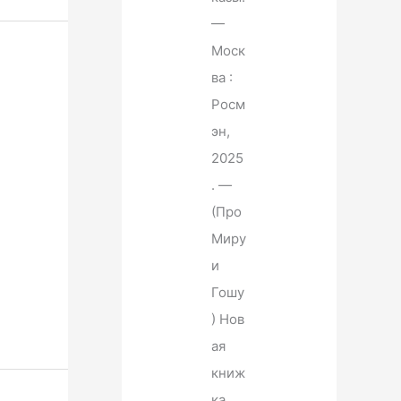
—
Моск
ва :
Росм
эн,
2025
. —
(Про
Миру
и
Гошу
) Нов
ая
книж
ка