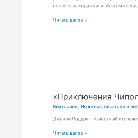
первого выхода книги об этом косо
Читать далее »
«Приключения
Чиполлино»
«Приключения Чипол
Викторина
Викторины
,
Игротека
,
писатели и ли
Джанни Родари – известный итальянс
Читать далее »