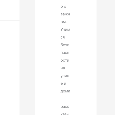
о о
важн
ом.
Учим
ся
безо
пасн
ости
на
улиц
е и
дома
:
расс
казы.