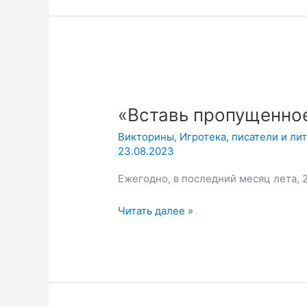
«Вставь
пропущенное
«Вставь пропущенно
слово»
Викторина
Викторины
,
Игротека
,
писатели и ли
23.08.2023
Ежегодно, в последний месяц лета, 
Читать далее »