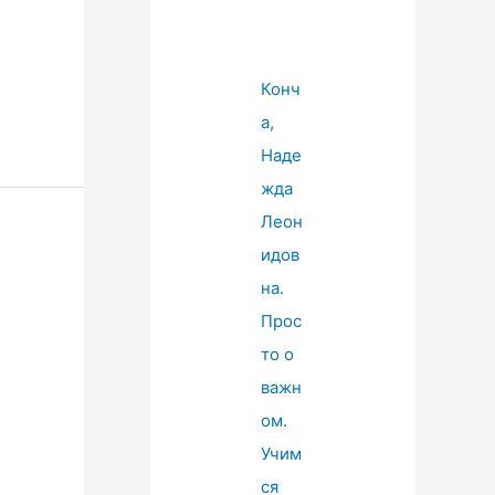
Конч
а,
Наде
жда
Леон
идов
на.
Прос
то о
важн
ом.
Учим
ся