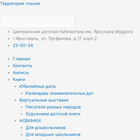
Перейти
Меню
Меню
Территория чтения
к
содержимому
Центральная детская библиотека им. Ярослава Мудрого
г.Ярославль, ул. Труфанова, д.17, корп.2
23-00-34
Главная
Контакты
Анонсы
Книги
Юбилейные даты
Календарь знаменательных дат
Виртуальные выставки
Писатели разных народов
Художники детской книги
НОВИНКИ
Для дошкольников
Для младших школьников