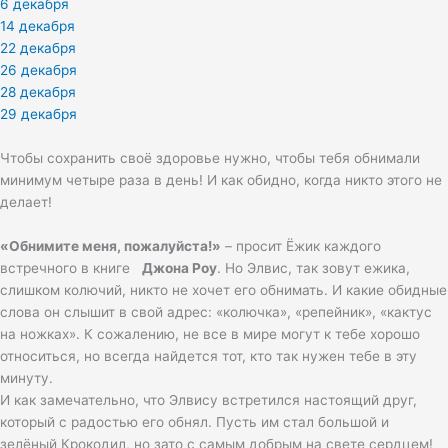
6 декабря
14 декабря
22 декабря
26 декабря
28 декабря
29 декабря
Чтобы сохранить своё здоровье нужно, чтобы тебя обнимали
минимум четыре раза в день! И как обидно, когда никто этого не
делает!
«Обнимите меня, пожалуйста!»
– просит Ёжик каждого
встречного в книге
Джона Роу
. Но Элвис, так зовут ежика,
слишком колючий, никто не хочет его обнимать. И какие обидные
слова он слышит в свой адрес: «колючка», «репейник», «кактус
на ножках». К сожалению, не все в мире могут к тебе хорошо
относиться, но всегда найдется тот, кто так нужен тебе в эту
минуту.
И как замечательно, что Элвису встретился настоящий друг,
который с радостью его обнял. Пусть им стал большой и
зелёный Крокодил, но зато с самым добрым на свете сердцем!