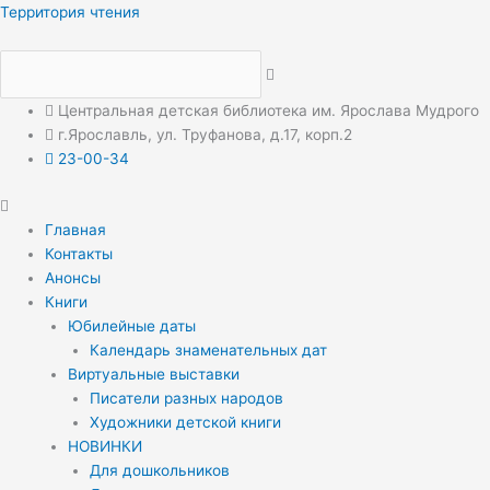
Перейти
Меню
Меню
Территория чтения
к
содержимому
Центральная детская библиотека им. Ярослава Мудрого
г.Ярославль, ул. Труфанова, д.17, корп.2
23-00-34
Главная
Контакты
Анонсы
Книги
Юбилейные даты
Календарь знаменательных дат
Виртуальные выставки
Писатели разных народов
Художники детской книги
НОВИНКИ
Для дошкольников