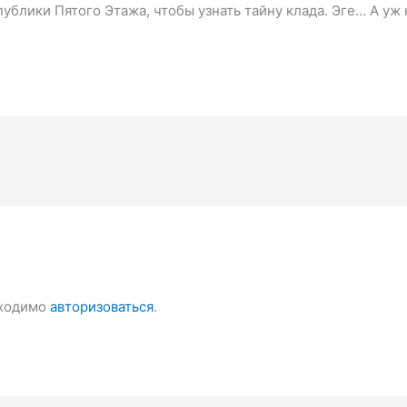
блики Пятого Этажа, чтобы узнать тайну клада. Эге… А уж 
бходимо
авторизоваться
.