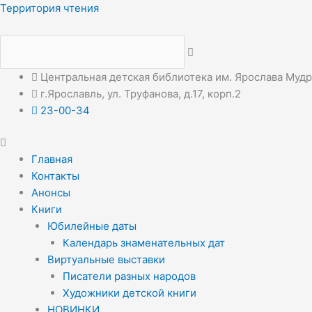
Перейти
Меню
Меню
Территория чтения
к
содержимому
Центральная детская библиотека им. Ярослава Муд
г.Ярославль, ул. Труфанова, д.17, корп.2
23-00-34
Главная
Контакты
Анонсы
Книги
Юбилейные даты
Календарь знаменательных дат
Виртуальные выставки
Писатели разных народов
Художники детской книги
НОВИНКИ