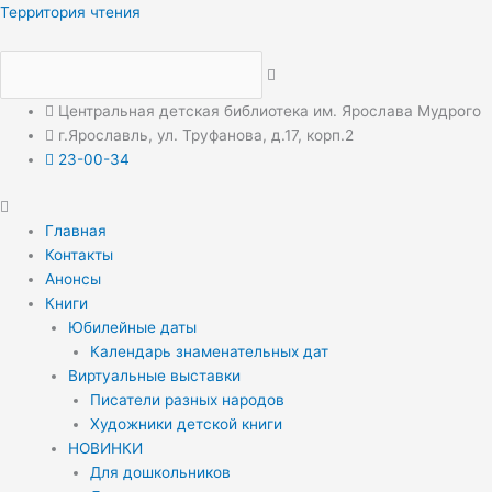
Перейти
Меню
Меню
Территория чтения
к
содержимому
Центральная детская библиотека им. Ярослава Мудрого
г.Ярославль, ул. Труфанова, д.17, корп.2
23-00-34
Главная
Контакты
Анонсы
Книги
Юбилейные даты
Календарь знаменательных дат
Виртуальные выставки
Писатели разных народов
Художники детской книги
НОВИНКИ
Для дошкольников