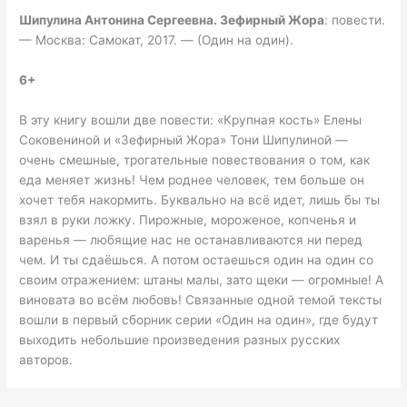
Шипулина Антонина Сергеевна.
Зефирный Жора
: повести.
— Москва: Самокат, 2017. — (Один на один).
6+
В эту книгу вошли две повести: «Крупная кость» Елены
Соковениной и «Зефирный Жора» Тони Шипулиной —
очень смешные, трогательные повествования о том, как
еда меняет жизнь! Чем роднее человек, тем больше он
хочет тебя накормить. Буквально на всё идет, лишь бы ты
взял в руки ложку. Пирожные, мороженое, копченья и
варенья — любящие нас не останавливаются ни перед
чем. И ты сдаёшься. А потом остаешься один на один со
своим отражением: штаны малы, зато щеки — огромные! А
виновата во всём любовь! Связанные одной темой тексты
вошли в первый сборник серии «Один на один», где будут
выходить небольшие произведения разных русских
авторов.