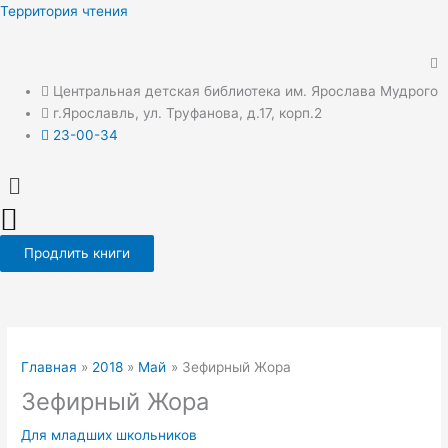
Перейти
Территория чтения
к
содержимому
Центральная детская библиотека им. Ярослава Мудрого
г.Ярославль, ул. Труфанова, д.17, корп.2
23-00-34
Меню
Продлить книги
Главная
2018
Май
Зефирный Жора
Зефирный Жора
Для младших школьников