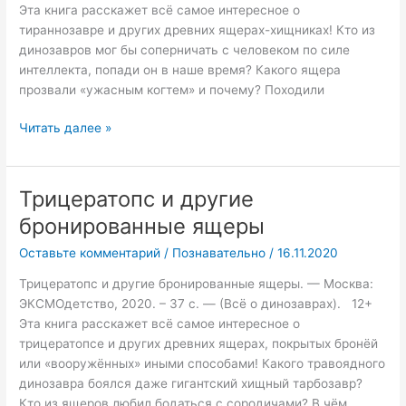
Эта книга расскажет всё самое интересное о
тираннозавре и других древних ящерах-хищниках! Кто из
динозавров мог бы соперничать с человеком по силе
интеллекта, попади он в наше время? Какого ящера
прозвали «ужасным когтем» и почему? Походили
Читать далее »
Трицератопс и другие
Трицератопс
и
бронированные ящеры
другие
Оставьте комментарий
/
Познавательно
/
16.11.2020
бронированные
ящеры
Трицератопс и другие бронированные ящеры. — Москва:
ЭКСМОдетство, 2020. – 37 с. — (Всё о динозаврах). 12+
Эта книга расскажет всё самое интересное о
трицератопсе и других древних ящерах, покрытых бронёй
или «вооружённых» иными способами! Какого травоядного
динозавра боялся даже гигантский хищный тарбозавр?
Кто из ящеров любил бодаться с сородичами? В чём