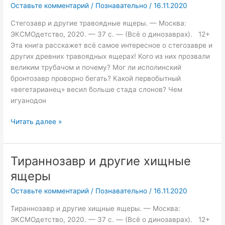
Оставьте комментарий
/
Познавательно
/
16.11.2020
травоядные
ящеры
Стегозавр и другие травоядные ящеры. — Москва:
ЭКСМОдетство, 2020. — 37 с. — (Всё о динозаврах). 12+
Эта книга расскажет всё самое интересное о стегозавре и
других древних травоядных ящерах! Кого из них прозвали
великим трубачом и почему? Мог ли исполинский
бронтозавр проворно бегать? Какой первобытный
«вегетарианец» весил больше стада слонов? Чем
игуанодон
Читать далее »
Тираннозавр и другие хищные
Тираннозавр
и
ящеры
другие
Оставьте комментарий
/
Познавательно
/
16.11.2020
хищные
ящеры
Тираннозавр и другие хищные ящеры. — Москва:
ЭКСМОдетство, 2020. — 37 с. — (Всё о динозаврах). 12+