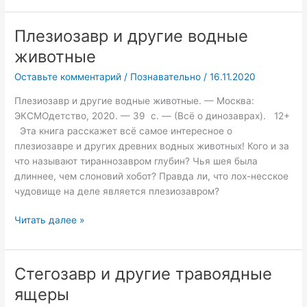
Плезиозавр и другие водные
Плезиозавр
и
животные
другие
Оставьте комментарий
/
Познавательно
/
16.11.2020
водные
животные
Плезиозавр и другие водные животные. — Москва:
ЭКСМОдетство, 2020. — 39 с. — (Всё о динозаврах). 12+
Эта книга расскажет всё самое интересное о
плезиозавре и других древних водных животных! Кого и за
что называют тираннозавром глубин? Чья шея была
длиннее, чем слоновий хобот? Правда ли, что лох-несское
чудовище на деле является плезиозавром?
Читать далее »
Стегозавр и другие травоядные
Стегозавр
и
ящеры
другие