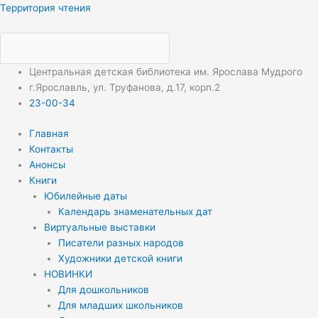
Перейти
Меню
Меню
Территория чтения
к
содержимому
Центральная детская библиотека им. Ярослава Мудрого
г.Ярославль, ул. Труфанова, д.17, корп.2
23-00-34
Главная
Контакты
Анонсы
Книги
Юбилейные даты
Календарь знаменательных дат
Виртуальные выставки
Писатели разных народов
Художники детской книги
НОВИНКИ
Для дошкольников
Для младших школьников