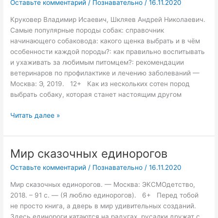
Оставьте комментарий
/
Познавательно
/
16.11.2020
породы
собак
Круковер Владимир Исаевич, Шкляев Андрей Николаевич.
Самые популярные породы собак: справочник
начинающего собаковода: какого щенка выбрать и в чём
особенности каждой породы?: как правильно воспитывать
и ухаживать за любимым питомцем?: рекомендации
ветеринаров по профилактике и лечению заболеваний —
Москва: Э, 2019. 12+ Как из нескольких сотен пород
выбрать собаку, которая станет настоящим другом
Читать далее »
Мир сказочных единорогов
Мир
сказочных
Оставьте комментарий
/
Познавательно
/
16.11.2020
единорогов
Мир сказочных единорогов. — Москва: ЭКСМОдетство,
2018. – 91 с. — (Я люблю единорогов). 6+ Перед тобой
не просто книга, а дверь в мир удивительных созданий.
Здесь единороги катаются на радугах, русалки дружат с