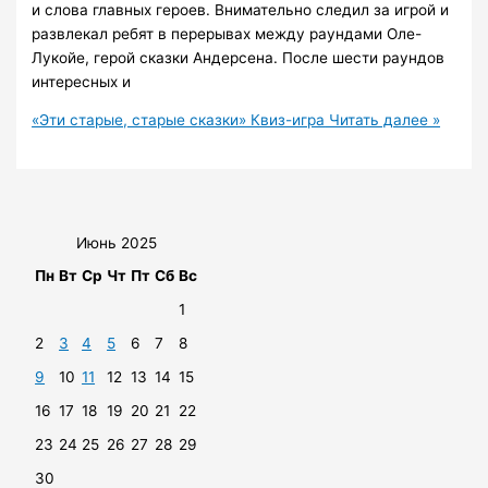
и слова главных героев. Внимательно следил за игрой и
развлекал ребят в перерывах между раундами Оле-
Лукойе, герой сказки Андерсена. После шести раундов
интересных и
«Эти старые, старые сказки» Квиз-игра
Читать далее »
Июнь 2025
Пн
Вт
Ср
Чт
Пт
Сб
Вс
1
2
3
4
5
6
7
8
9
10
11
12
13
14
15
16
17
18
19
20
21
22
23
24
25
26
27
28
29
30